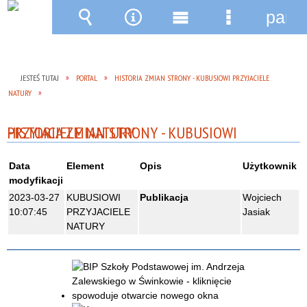
pane
Wyszukiwarka
Narzędzia
Menu
Menu
główne
szczegóło
JESTEŚ TUTAJ
PORTAL
HISTORIA ZMIAN STRONY - KUBUSIOWI PRZYJACIELE
NATURY
HISTORIA ZMIAN STRONY - KUBUSIOWI PRZYJACIELE NATURY
Data
Element
Opis
Użytkownik
modyfikacji
2023-03-27
KUBUSIOWI
Publikacja
Wojciech
10:07:45
PRZYJACIELE
Jasiak
NATURY