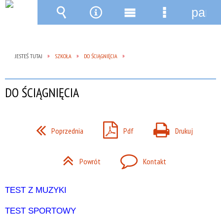
pane
Wyszukiwarka
Narzędzia
Menu
Menu
główne
szczegóło
JESTEŚ TUTAJ
SZKOŁA
DO ŚCIĄGNIĘCIA
DO ŚCIĄGNIĘCIA
Poprzednia
Pdf
Drukuj
Powrót
Kontakt
TEST Z MUZYKI
TEST SPORTOWY