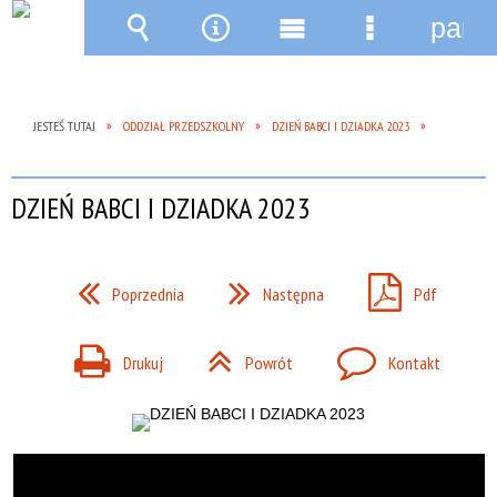
pane
Wyszukiwarka
Narzędzia
Menu
Menu
główne
szczegóło
JESTEŚ TUTAJ
ODDZIAŁ PRZEDSZKOLNY
DZIEŃ BABCI I DZIADKA 2023
DZIEŃ BABCI I DZIADKA 2023
Poprzednia
Następna
Pdf
Drukuj
Powrót
Kontakt