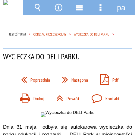
pane
Wyszukiwarka
Narzędzia
Menu
Menu
główne
szczegóło
JESTEŚ TUTAJ
ODDZIAŁ PRZEDSZKOLNY
WYCIECZKA DO DELI PARKU
WYCIECZKA DO DELI PARKU
Poprzednia
Następna
Pdf
Drukuj
Powrót
Kontakt
Dnia 31 maja odbyła się autokarowa wycieczka do
parku edukacji i rozrywki - DELI Park w miejscowości