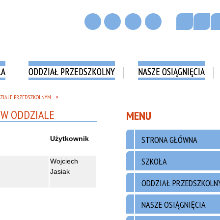
ŁA
ODDZIAŁ PRZEDSZKOLNY
NASZE OSIĄGNIĘCIA
DZIALE PRZEDSZKOLNYM
MENU
STRONA GŁÓWNA
Użytkownik
SZKOŁA
Wojciech
Jasiak
ODDZIAŁ PRZEDSZKOLN
NASZE OSIĄGNIĘCIA