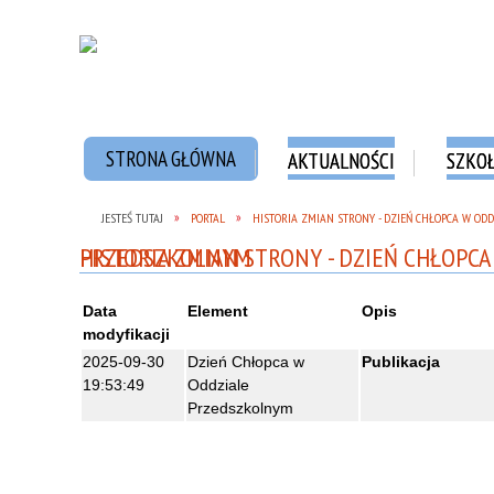
STRONA GŁÓWNA
AKTUALNOŚCI
SZKO
JESTEŚ TUTAJ
PORTAL
HISTORIA ZMIAN STRONY - DZIEŃ CHŁOPCA W OD
HISTORIA ZMIAN STRONY - DZIEŃ CHŁOPCA W ODDZIALE PRZEDSZKOLNYM
Data
Element
Opis
modyfikacji
2025-09-30
Dzień Chłopca w
Publikacja
19:53:49
Oddziale
Przedszkolnym