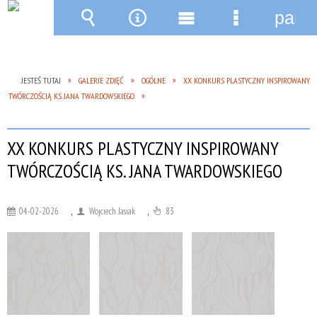
pane
Wyszukiwarka
Narzędzia
Menu
Menu
główne
szczegóło
JESTEŚ TUTAJ
GALERIE ZDJĘĆ
OGÓLNE
XX KONKURS PLASTYCZNY INSPIROWANY
TWÓRCZOŚCIĄ KS. JANA TWARDOWSKIEGO
XX KONKURS PLASTYCZNY INSPIROWANY
TWÓRCZOŚCIĄ KS. JANA TWARDOWSKIEGO
04-02-2026
,
Wojciech Jasiak
,
83